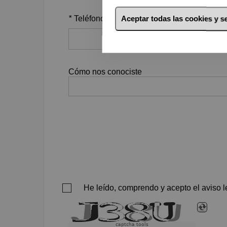
*
Teléfono
Aceptar todas las cookies y 
Cómo nos conociste
He leído, comprendo y acepto el aviso le
captcha tools