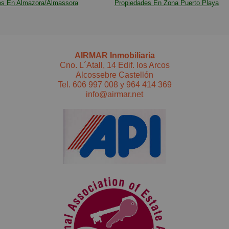
es En Almazora/Almassora
Propiedades En Zona Puerto Playa
AIRMAR Inmobiliaria
Cno. L´Atall, 14 Edif. los Arcos
Alcossebre Castellón
Tel.
606 997 008
y
964 414 369
info@airmar.net