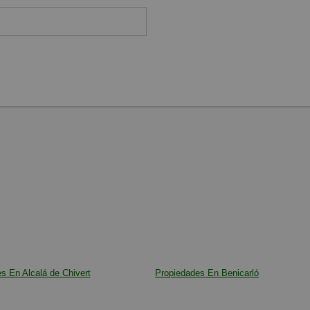
s En Alcalá de Chivert
Propiedades En Benicarló