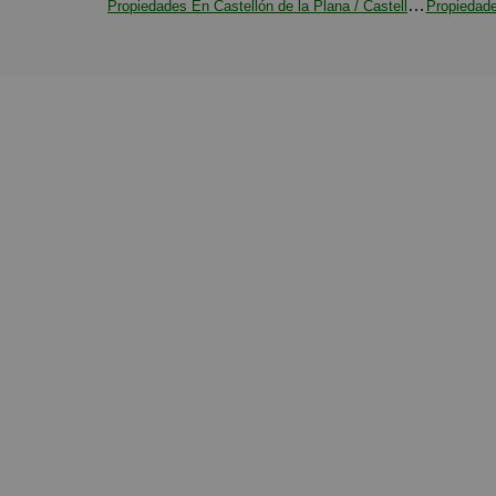
Propiedades En Castellón de la Plana / Castello de la Plana
Propiedad