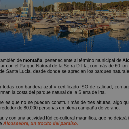
 también de
montaña
, perteneciente al término municipal de
Alc
r con el Parque Natural de la Serra D´Irta, con más de 60 km 
a de Santa Lucía, desde donde se aprecian los parques naturale
todas con bandera azul y certificado ISO de calidad, con aren
man la costa del parque natural de la Sierra de Irta.
 es que no se pueden construir más de tres alturas, algo que
lrededor de 80.000 personas en plena campaña de verano.
r, y con una actividad lúdico-cultural magnífica, que no dejará 
de
Alcossebre, un trocito del paraíso
.