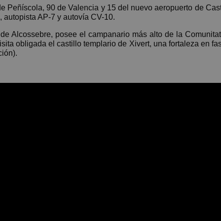
e Peñíscola, 90 de Valencia y 15 del nuevo aeropuerto de Castel
, autopista AP-7 y autovía CV-10.
 de Alcossebre, posee el campanario más alto de la Comunitat 
sita obligada el castillo templario de Xivert, una fortaleza en f
ción).