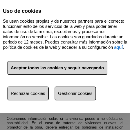
Select Language
▼
Uso de cookies
606997008
Se usan cookies propias y de nuestros partners para el correcto
funcionamiento de los servicios de la web y para poder tener
datos de uso de la misma, recopilamos y procesamos
información no sensible. Las cookies son guardadas durante un
Nuestros servicios AIRMAR Inmobiliaria
periodo de 12 meses. Puedes consultar más información sobre la
política de cookies de la web y acceder a su configuración
aquí
.
Nos encargamos de todo
Aparte de servicios inmobiliarios podemos ofrecerte una amplia
variedad de
servicios complementarios.
Aceptar todas las cookies y seguir navegando
Gestiones compra - venta:
Antes de la compra:
Nos aseguramos que no hay ninguna carga ni ningún gravamen
Rechazar cookies
Gestionar cookies
registrado sobre la propiedad que le interesa.
Averiguamos que no existe ninguna otra deuda, como impuestos
impagados, deudas en la Comunidad de propietarios, o deudas a los
suministradores de la electricidad y del agua.
Obtenemos información sobre si la vivienda posee o no cédula de
habitabilidad. En el caso de tratarse de viviendas nuevas, el
promotor de la obra, deberá entregar los boletines de instalación